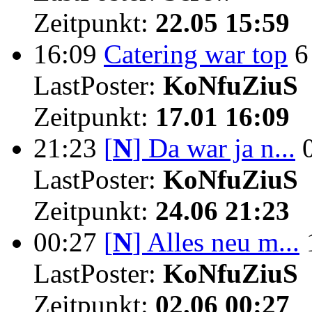
Zeitpunkt:
22.05 15:59
16:09
Catering war top
6
LastPoster:
KoNfuZiuS
Zeitpunkt:
17.01 16:09
21:23
[
N
]
Da war ja n...
LastPoster:
KoNfuZiuS
Zeitpunkt:
24.06 21:23
00:27
[
N
]
Alles neu m...
LastPoster:
KoNfuZiuS
Zeitpunkt:
02.06 00:27