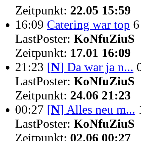
Zeitpunkt:
22.05 15:59
16:09
Catering war top
6
LastPoster:
KoNfuZiuS
Zeitpunkt:
17.01 16:09
21:23
[
N
]
Da war ja n...
LastPoster:
KoNfuZiuS
Zeitpunkt:
24.06 21:23
00:27
[
N
]
Alles neu m...
LastPoster:
KoNfuZiuS
Zeitpunkt:
02.06 00:27